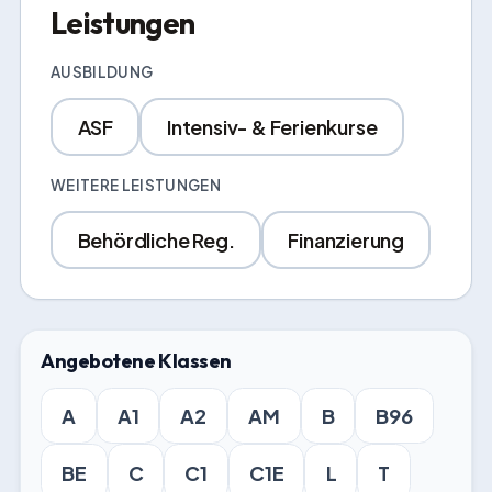
Leistungen
AUSBILDUNG
ASF
Intensiv- & Ferienkurse
WEITERE LEISTUNGEN
Behördliche Reg.
Finanzierung
Angebotene Klassen
A
A1
A2
AM
B
B96
BE
C
C1
C1E
L
T