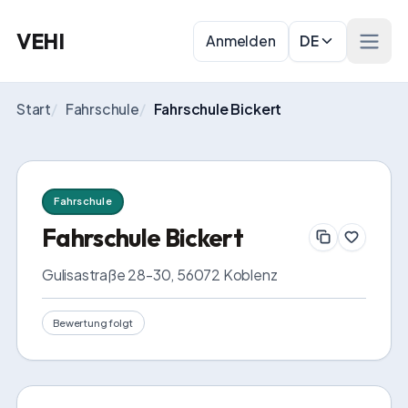
VEHI
Anmelden
DE
Menü 
Start
/
Fahrschule
/
Fahrschule Bickert
Fahrschule
Fahrschule Bickert
Gulisastraße 28-30, 56072 Koblenz
Bewertung folgt