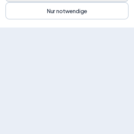
Nur notwendige
News von VEHI
Erhalte gelegentlich Angebote, Tipps und
Neuigkeiten rund um Mobilität.
E-Mail