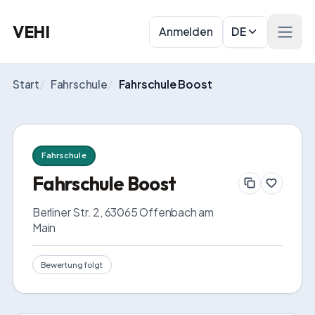
VEHI
Anmelden
DE
Menü 
Start
/
Fahrschule
/
Fahrschule Boost
Fahrschule
Fahrschule Boost
Berliner Str. 2, 63065 Offenbach am 
Main
Bewertung folgt