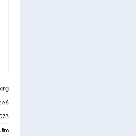
erg
se 6
073
Ulm