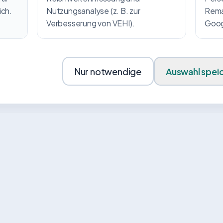
ich.
Nutzungsanalyse (z. B. zur
Remar
Verbesserung von VEHI).
Googl
Nur notwendige
Auswahl spei
News von VEHI