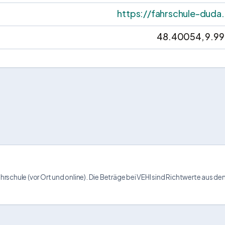
https://fahrschule-duda
48.40054, 9.99
rschule (vor Ort und online). Die Beträge bei VEHI sind Richtwerte aus de