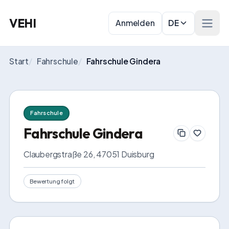
VEHI
Anmelden
DE
Menü 
Start
/
Fahrschule
/
Fahrschule Gindera
Fahrschule
Fahrschule Gindera
Claubergstraße 26, 47051 Duisburg
Bewertung folgt