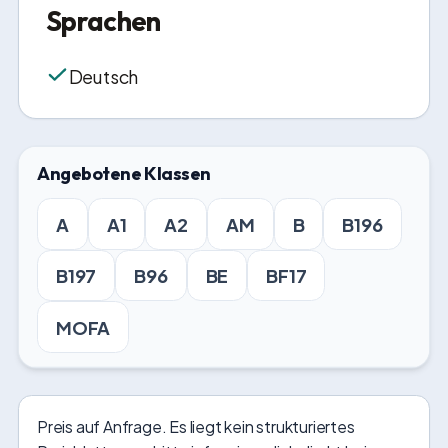
Sprachen
Deutsch
Angebotene Klassen
A
A1
A2
AM
B
B196
B197
B96
BE
BF17
MOFA
Preis auf Anfrage. Es liegt kein strukturiertes