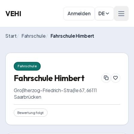
VEHI
Anmelden
DE
Menü 
Start
/
Fahrschule
/
Fahrschule Himbert
Fahrschule
Fahrschule Himbert
Großherzog-Friedrich-Straße 67, 66111 
Saarbrücken
Bewertung folgt