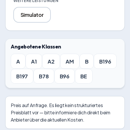
WEITERE LEISTUNGEN
Simulator
Angebotene Klassen
A
A1
A2
AM
B
B196
B197
B78
B96
BE
Preis auf Anfrage. Es liegt kein strukturiertes
Preisblatt vor — bitte informiere dich direkt beim
Anbieter über die aktuellen Kosten.