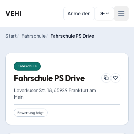
VEHI
Anmelden
DE
Menü 
Start
/
Fahrschule
/
Fahrschule PS Drive
Fahrschule
Fahrschule PS Drive
Leverkuser Str. 18, 65929 Frankfurt am 
Main
Bewertung folgt