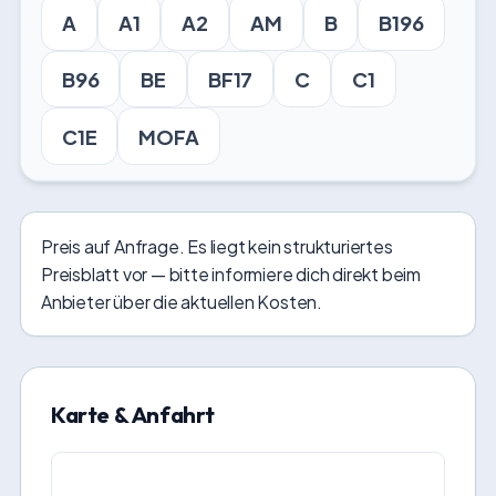
A
A1
A2
AM
B
B196
B96
BE
BF17
C
C1
C1E
MOFA
Preis auf Anfrage. Es liegt kein strukturiertes
Preisblatt vor — bitte informiere dich direkt beim
Anbieter über die aktuellen Kosten.
Karte & Anfahrt