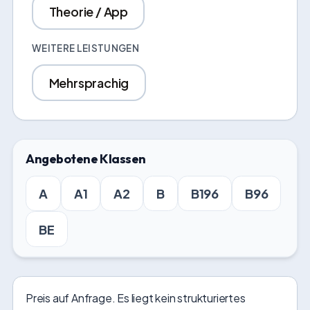
Theorie / App
WEITERE LEISTUNGEN
Mehrsprachig
Angebotene Klassen
A
A1
A2
B
B196
B96
BE
Preis auf Anfrage. Es liegt kein strukturiertes