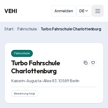
VEHI
Anmelden
DE
Menü 
Start
/
Fahrschule
/
Turbo Fahrschule Charlottenburg
Fahrschule
Turbo Fahrschule
Charlottenburg
Kaiserin-Augusta-Allee 83, 10589 Berlin
Bewertung folgt